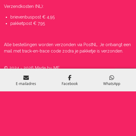
Verzendkosten (NL):
brievenbuspost € 4,95
pakketpost € 7,95
Alle bestellingen worden verzonden via PostNL. Je ontvangt een
mail met track-en-trace code zodra je pakketje is verzonden.
© 2024 - 2026 Made by ME
Powered by
JouwWeb
E-mailadres
Facebook
WhatsApp