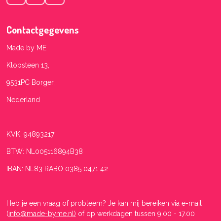
a
n
h
c
s
a
e
t
t
Contactgegevens
b
a
s
o
g
A
Made by ME
o
r
p
k
a
p
Klopsteen 13,
m
9531PC
Borger,
Nederland
KVK: 94893217
BTW: NL005116894B38
IBAN: NL83 RABO 0385 0471 42
Heb je een vraag of probleem? Je kan mij bereiken
via e-mail
(
info@made-byme.nl)
of op werkdagen tussen 9.00 - 17.00