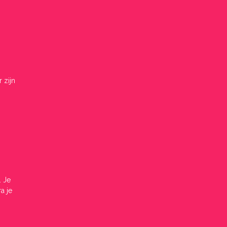
 zijn
. Je
a je