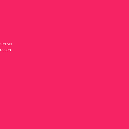
iken
via
tussen