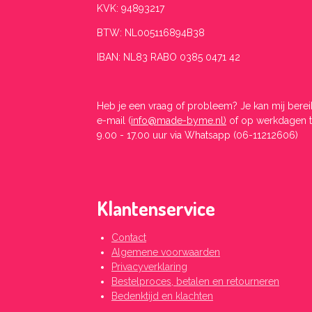
KVK: 94893217
BTW: NL005116894B38
IBAN: NL83 RABO 0385 0471 42
Heb je een vraag of probleem? Je kan mij bere
e-mail (
info@made-byme.nl)
of op werkdagen 
9.00 - 17.00 uur
via Whatsapp (06-11212606)
Klantenservice
Contact
Algemene voorwaarden
Privacyverklaring
Bestelproces, betalen en retourneren
Bedenktijd en klachten