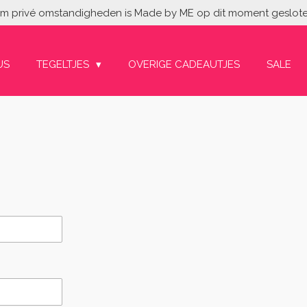
vm privé omstandigheden is Made by ME op dit moment geslot
US
TEGELTJES
OVERIGE CADEAUTJES
SALE