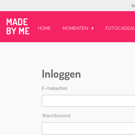
I
Ga
direct
MADE
naar
de
BY ME
HOME
MOMENTEN
FOTOCADEA
hoofdinhoud
Inloggen
E-mailadres
Wachtwoord